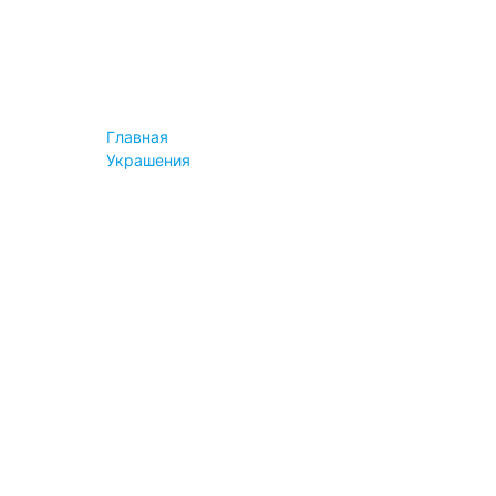
Конструктор
Instashop
Информация
Новости
Блог
Пресса
Главная
Вопросы
Украшения
Сервис и помощь
Оплата
Доставка
Возврат и обмен
Гарантия
Вопросы
Важное
Правила продажи
Авторские права