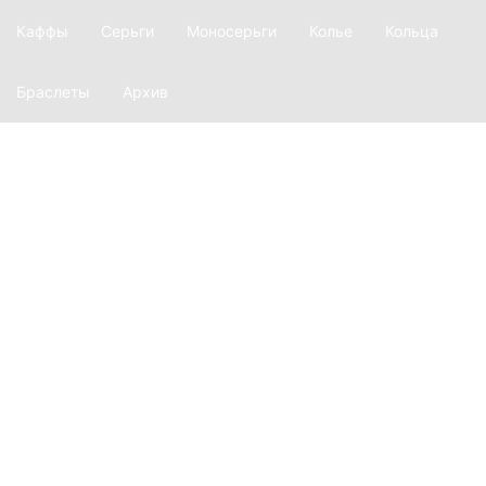
Каффы
Серьги
Моносерьги
Колье
Кольца
Браслеты
Архив
О фирме
История
Производство
Материалы
Наш магазин
Лукбук
Ажур
Equilibrium
Глаголица
Ars longa
Explosion
Revision
Argentum
Transform
Twinset
Inversion
Dispersion
Basic