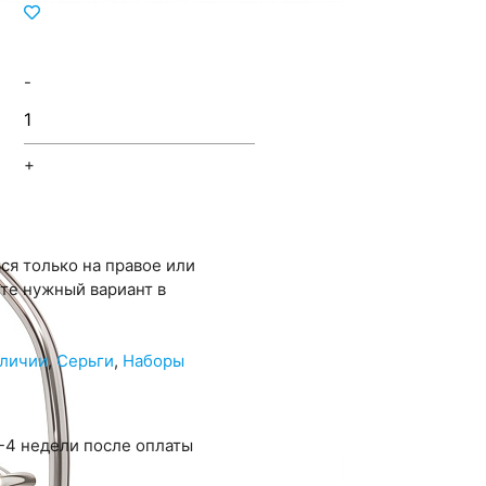
-
+
ся только на правое или
ите нужный вариант в
аличии
,
Серьги
,
Наборы
-4 недели после оплаты