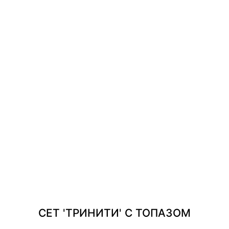
ion
Revision
Argentum
Transform
Twinset
In
Каффы
Серьги
Моносерьги
Колье
Кольца
СЕТ 'ТРИНИТИ' С ТОПАЗОМ