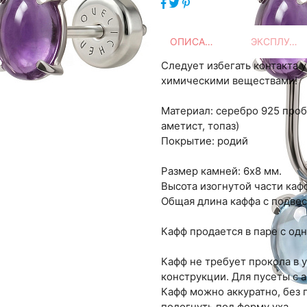
ОПИСАНИЕ
ЭКСПЛУАТАЦИЯ
Следует избегать контакта 
химическими веществами!
Материал: серебро 925 проб
аметист, топаз)
Покрытие: родий
Размер камней: 6х8 мм.
Высота изогнутой части каф
Общая длина каффа с подвес
Кафф продается в паре с од
Кафф не требует прокола в у
конструкции. Для пусеты с 
Кафф можно аккуратно, без
подогнуть под форму уха.