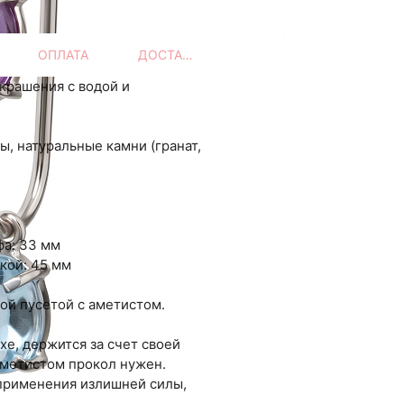
ОПЛАТА
ДОСТАВКА
украшения с водой и
ы, натуральные камни (гранат,
фа: 33 мм
кой: 45 мм
ной пусетой с аметистом.
хе, держится за счет своей
аметистом прокол нужен.
 применения излишней силы,