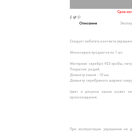
Срок изг
Описание
Экспл
Следует избегать контакта украшен
Моносерьга продается по 1 шт.
Материал: серебро 925 пробы, нат
Покрытие: родий.
Диаметр камня - 10 мм
Диаметр серебряного шарика-закру
Цвет и рисунок камня может не
происхождения.
При эксплуатации украшения не д