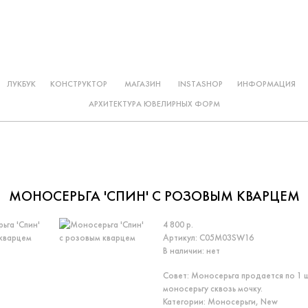
ЛУКБУК
КОНСТРУКТОР
МАГАЗИН
INSTASHOP
ИНФОРМАЦИЯ
АРХИТЕКТУРА ЮВЕЛИРНЫХ ФОРМ
МОНОСЕРЬГА 'СПИН' С РОЗОВЫМ КВАРЦЕМ
4 800 р.
Артикул:
С05M03SW16
В наличии:
нет
Совет: Моносерьга продается по 1 
моносерьгу сквозь мочку.
Категории:
Моносерьги
,
New