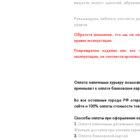
веществ, кислот, щелочей, абрази
Рекомендуем избегать контакта у
ударов.
Обратите внимание, что мы не не
правил эксплуатации.
Повреждение изделия или его 
эксплуатации, не считается произв
Оплата наличными курьеру возможн
принимают к оплате банковские кар
Во все остальные города РФ отпра
сайте и 100% оплаты стоимости то
Способы оплаты при оформлении за
1.
Оплата наличными денежными сре
Функция доступна при условии курь
2.
Оплата банковской картой.