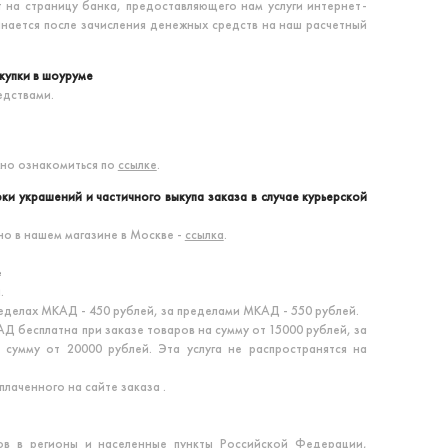
т на страницу банка, предоставляющего нам услуги интернет-
инается после зачисления денежных средств на наш расчетный
купки в шоуруме
едствами.
но ознакомиться по
ссылке
.
ки украшений и частичного выкупа заказа в случае курьерской
о в нашем магазине в Москве -
ссылка
.
е
.
еделах МКАД - 450 рублей, за пределами МКАД - 550 рублей.
Д бесплатна при заказе товаров на сумму от 15000 рублей, за
сумму от 20000 рублей. Эта услуга не распространятся на
лаченного на сайте заказа .
ов в регионы и населенные пункты Российской Федерации,