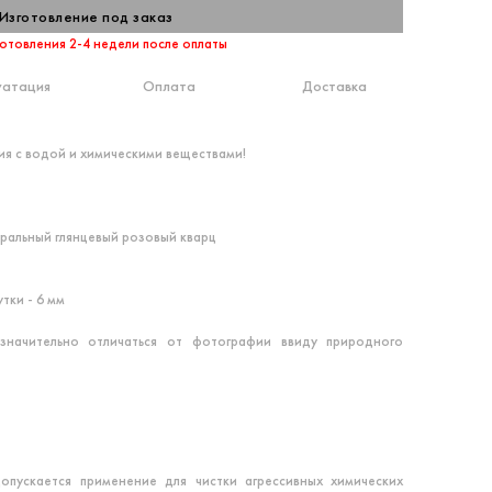
Изготовление под заказ
отовления 2-4 недели после оплаты
уатация
Оплата
Доставка
ия с водой и химическими веществами!
уральный глянцевый розовый кварц
тки - 6 мм
значительно отличаться от фотографии ввиду природного
опускается применение для чистки агрессивных химических