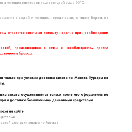
вов и моющих растворов температурой выше 60°С.
крашения с водой и моющими средствами, а также беречь от
сем ответственности за поломку изделия при несоблюдении
частей, произошедшее в связи с несоблюдением правил
одственным браком.
а только при условии доставки заказа по Москве. Курьеры не
ты.
вка заказа осуществляется только после его оформления на
вара и доставки безналичными денежными средствами.
каза на сайте
дствами.
ерской доставки заказа по Москве.