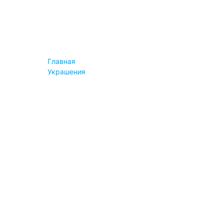
Конструктор
Instashop
Информация
Новости
Блог
Пресса
Главная
Вопросы
Украшения
Сервис и помощь
Оплата
Доставка
Возврат и обмен
Гарантия
Вопросы
Важное
Правила продажи
Авторские права