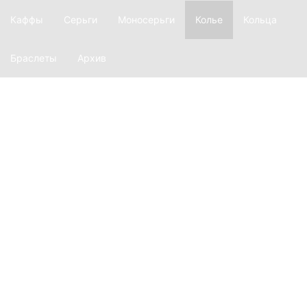
Каффы
Серьги
Моносерьги
Колье
Кольца
Браслеты
Архив
О фирме
История
Производство
Материалы
Наш магазин
Лукбук
Ажур
Equilibrium
Глаголица
Ars longa
Explosion
Revision
Argentum
Transform
Twinset
Inversion
Dispersion
Basic