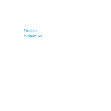
Конструктор
Instashop
Информация
Новости
Блог
Пресса
Главная
Вопросы
Украшения
Сервис и помощь
Оплата
Доставка
Возврат и обмен
Гарантия
Вопросы
Важное
Правила продажи
Авторские права