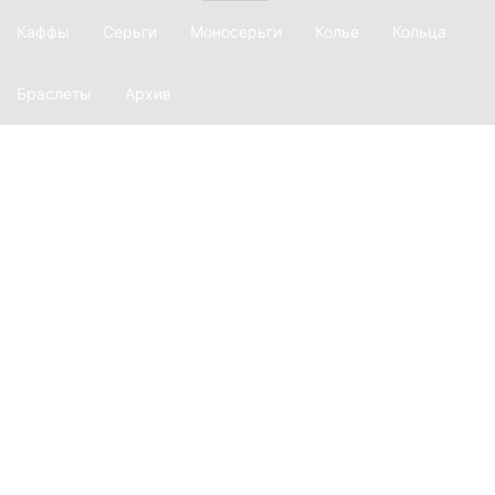
Каффы
Серьги
Моносерьги
Колье
Кольца
Браслеты
Архив
О фирме
История
Производство
Материалы
Наш магазин
Лукбук
Ажур
Equilibrium
Глаголица
Ars longa
Explosion
Revision
Argentum
Transform
Twinset
Inversion
Dispersion
Basic