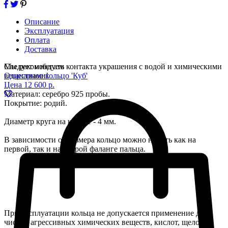
Описание
Эксплуатация
Оплата
Доставка
Следует избегать контакта украшения с водой и химическими
Мы рекомендуем
веществами!
Одинарное кольцо 'Куб'
Цена
12 600 р.
Материал: серебро 925 пробы.
Покрытие: родий.
Диаметр круга на кольце - 4 мм.
В зависимости от размера кольцо можно носить как на
первой, так и на второй фаланге пальца.
При эксплуатации кольца не допускается применение для
чистки агрессивных химических веществ, кислот, щелочей,