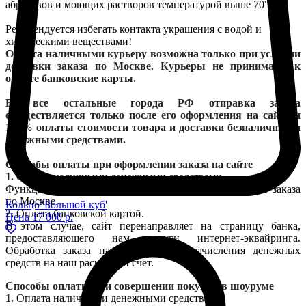
абразивов и моющих растворов температурой выше 70°С.
Рекомендуется избегать контакта украшения с водой и
химическими веществами!
Оплата наличными курьеру возможна только при условии
доставки заказа по Москве. Курьеры не принимают к
оплате банковские карты.
Во все остальные города РФ отправка заказа
осуществляется только после его оформления на сайте и
100% оплаты стоимости товара и доставки безналичными
денежными средствами.
Способы оплаты при оформлении заказа на сайте
1.
Оплата наличными денежными средствами.
Функция доступна при условии курьерской доставки заказа
по Москве.
Кольцо 'Большой куб'
2.
Оплата банковской картой.
Цена
17 000 р.
В этом случае, сайт перенаправляет на страницу банка,
предоставляющего нам услуги интернет-эквайринга.
Обработка заказа начинается после зачисления денежных
средств на наш расчетный счет.
Способы оплаты при совершении покупки в шоуруме
1.
Оплата наличными денежными средствами.