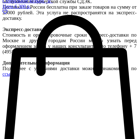
Спиральное кольцо "II"
обслуживания курьерской службы СДЭК.
Цена
6 300 р.
Доставка по России бесплатна при заказе товаров на сумму от
25000 рублей. Эта услуга не распространятся на экспресс-
доставку.
Экспресс-доставка
Стоимость и ориентировочные сроки экспресс-доставки по
Москве и другим городам России можно узнать перед
оформлением заказа у наших консультантов по телефону + 7
(495) 532 65 55.
Дополнительная информация
Подробнее с условиями доставки можно ознакомиться по
ссылке
.