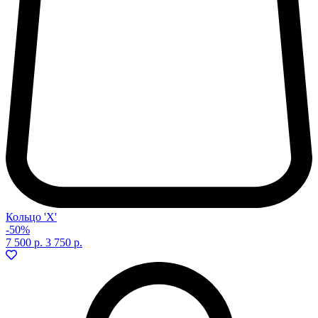
Кольцо 'Х'
-50%
7 500 р.
3 750 р.