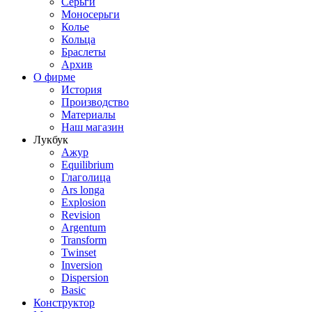
Серьги
Моносерьги
Колье
Кольца
Браслеты
Архив
О фирме
История
Производство
Материалы
Наш магазин
Лукбук
Ажур
Equilibrium
Глаголица
Ars longa
Explosion
Revision
Argentum
Transform
Twinset
Inversion
Dispersion
Basic
Конструктор