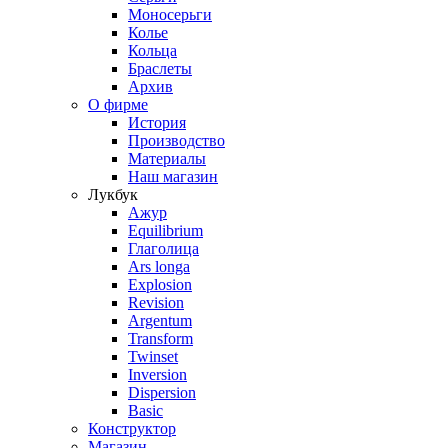
Моносерьги
Колье
Кольца
Браслеты
Архив
О фирме
История
Производство
Материалы
Наш магазин
Лукбук
Ажур
Equilibrium
Глаголица
Ars longa
Explosion
Revision
Argentum
Transform
Twinset
Inversion
Dispersion
Basic
Конструктор
Магазин