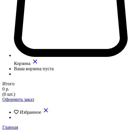
close
Корзина
Ваша корзина пуста
Итого
0 р.
(0 шт.)
Оформить заказ
close
Избранное
Главная