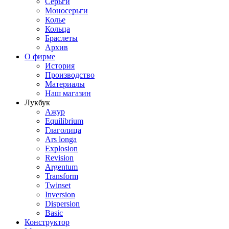
Серьги
Моносерьги
Колье
Кольца
Браслеты
Архив
О фирме
История
Производство
Материалы
Наш магазин
Лукбук
Ажур
Equilibrium
Глаголица
Ars longa
Explosion
Revision
Argentum
Transform
Twinset
Inversion
Dispersion
Basic
Конструктор