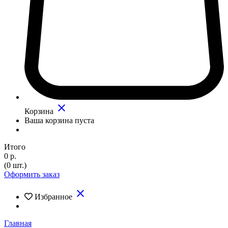
close
Корзина
Ваша корзина пуста
Итого
0 р.
(0 шт.)
Оформить заказ
close
Избранное
Главная