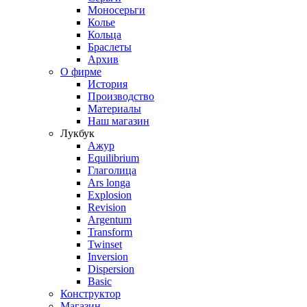
Моносерьги
Колье
Кольца
Браслеты
Архив
О фирме
История
Производство
Материалы
Наш магазин
Лукбук
Ажур
Equilibrium
Глаголица
Ars longa
Explosion
Revision
Argentum
Transform
Twinset
Inversion
Dispersion
Basic
Конструктор
Магазин