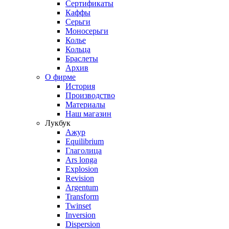
Сертификаты
Каффы
Серьги
Моносерьги
Колье
Кольца
Браслеты
Архив
О фирме
История
Производство
Материалы
Наш магазин
Лукбук
Ажур
Equilibrium
Глаголица
Ars longa
Explosion
Revision
Argentum
Transform
Twinset
Inversion
Dispersion