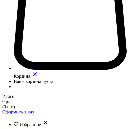
close
Корзина
Ваша корзина пуста
Итого
0 р.
(0 шт.)
Оформить заказ
close
Избранное