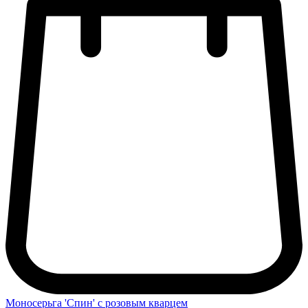
Моносерьга 'Спин' с розовым кварцем