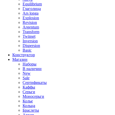
Equilibrium
Глаголица
Ars longa
Explosion
Revision
Argentum
Transform
Twinset
Inversion
Dispersion
Basic
Конструктор
Магазин
Наборы
В наличии
New
Sale
Сертификаты
Каффы
Серьги
Моносерьги
Колье
Кольца
Браслеты
Архив